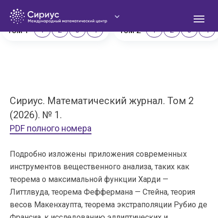
Сириус. Математический журнал
Том 1
Том 2
1
2
3
4
1
2
3
4
Сириус. Математический журнал. Том 2
О
(2026). № 1.
PDF полного номера
Подробно изложены приложения современных
инструментов вещественного анализа, таких как
теорема о максимальной функции Харди —
Литтлвуда, теорема Феффермана — Стейна, теория
весов Макенхаупта, теорема экстраполяции Рубио де
Франсиа, к исследованию эллиптических и