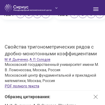
Сириус. Математический журнал
Том 1
Том 2
1
2
3
4
1
2
3
4
Свойства тригонометрических рядов с
О
дробно-монотонными коэффициентами
М. И. Дьяченко
,
А. П. Солодов
Московский государственный университет имени М.
В. Ломоносова, Москва, Россия
Московский центр фундаментальной и прикладной
математики, Москва, Россия
PDF полного текста
Образец цитирования: