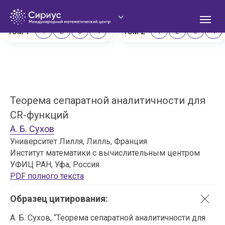
Сириус. Математический журнал
Том 1
Том 2
1
2
3
4
1
2
3
4
Теорема сепаратной аналитичности для
О
CR-функций
А. Б. Сухов
Университет Лилля, Лилль, Франция
Институт математики с вычислительным центром
УФИЦ РАН, Уфа, Россия
PDF полного текста
Образец цитирования:
А. Б. Сухов, “Теорема сепаратной аналитичности для