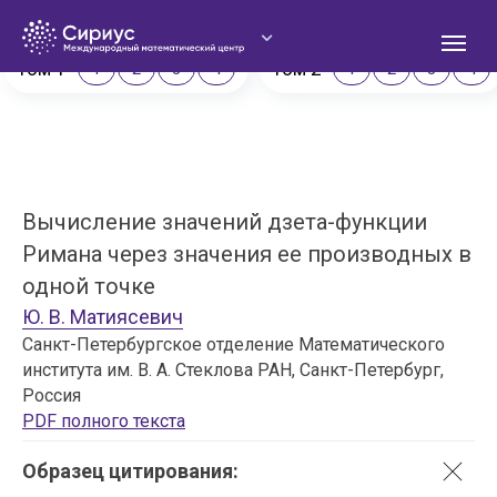
Сириус. Математический журнал
Том 1
Том 2
1
2
3
4
1
2
3
4
Вычисление значений дзета-функции
О
Римана через значения ее производных в
одной точке
Ю. В. Матиясевич
Санкт-Петербургское отделение Математического
института им. В. А. Стеклова РАН, Санкт-Петербург,
Россия
PDF полного текста
Образец цитирования: